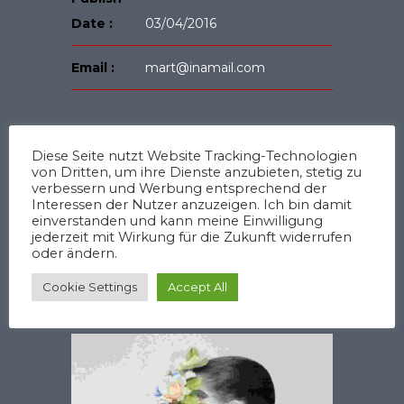
Date :
03/04/2016
Email :
mart@inamail.com
Diese Seite nutzt Website Tracking-Technologien
PREV ENTRY
von Dritten, um ihre Dienste anzubieten, stetig zu
verbessern und Werbung entsprechend der
Interessen der Nutzer anzuzeigen. Ich bin damit
NEXT ENTRY
einverstanden und kann meine Einwilligung
jederzeit mit Wirkung für die Zukunft widerrufen
oder ändern.
Cookie Settings
Accept All
Related Projects